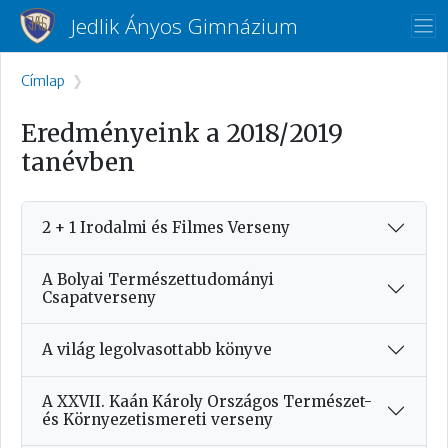
Ugrás a tartalomra
Jedlik Ányos Gimnázium
Morzsa
Címlap
Eredményeink a 2018/2019
tanévben
2 + 1 Irodalmi és Filmes Verseny
A Bolyai Természettudományi
Csapatverseny
A világ legolvasottabb könyve
A XXVII. Kaán Károly Országos Természet-
és Környezetismereti verseny