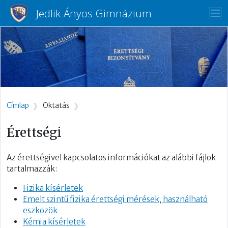
Ugrás a tartalomra
Jedlik Ányos Gimnázium
Morzsa
Címlap
Oktatás
Érettségi
Az érettségivel kapcsolatos információkat az alábbi fájlok
tartalmazzák:
Fizika kísérletek
Emelt szintű fizika érettségi mérések, használható
eszközök
Kémia kísérletek