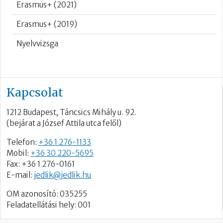
Erasmus+ (2021)
Erasmus+ (2019)
Nyelvvizsga
Kapcsolat
1212 Budapest, Táncsics Mihály u. 92.
(bejárat a József Attila utca felől)
Telefon:
+36 1 276-1133
Mobil:
+36 30 220-5695
Fax: +36 1 276-0161
E-mail:
jedlik@jedlik.hu
OM azonosító: 035255
Feladatellátási hely: 001