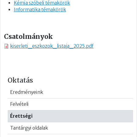
Kémia szóbeli témakörök
Informatika témakörök
Csatolmányok
kiserleti_eszkozok_listaja_2025.pdf
Oktatás
Eredményeink
Felvételi
Érettségi
Tantárgyi oldalak