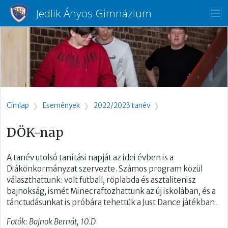
Ugrás a tartalomra
Jedlik Ányos Gimnázium
Morzsa
Címlap
Események
2022/2023 tanév
DÖK-nap
A tanév utolsó tanítási napját az idei évben is a
Diákönkormányzat szervezte. Számos program közül
választhattunk: volt futball, röplabda és asztalitenisz
bajnokság, ismét Minecraftozhattunk az új iskolában, és a
tánctudásunkat is próbára tehettük a Just Dance játékban.
Fotók: Bajnok Bernát, 10.D