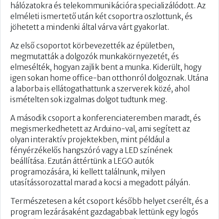
hálózatokra és telekommunikációra specializálódott. Az
elméleti ismertető után két csoportra oszlottunk, és
jöhetett a mindenki által várva várt gyakorlat.
Az első csoportot körbevezették az épületben,
megmutatták a dolgozók munkakörnyezetét, és
elmesélték, hogyan zajlik bent a munka. Kiderült, hogy
igen sokan home office-ban otthonról dolgoznak. Utána
a laborba is ellátogathattunk a szerverek közé, ahol
ismételten sok izgalmas dolgot tudtunk meg.
A második csoport a konferenciateremben maradt, és
megismerkedhetett az Arduino-val, ami segített az
olyan interaktív projektekben, mint például a
fényérzékelős hangszóró vagy a LED színének
beállítása. Ezután áttértünk a LEGO autók
programozására, ki kellett találnunk, milyen
utasítássorozattal marad a kocsi a megadott pályán.
Természetesen a két csoport később helyet cserélt, és a
program lezárásaként gazdagabbak lettünk egy logós