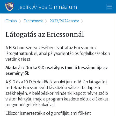
Ugrás a tartalomra
Jedlik Ányos Gimnázium
Morzsa
Címlap
Események
2023/2024 tanév
Látogatás az Ericssonnál
A HiSchool szervezésében ezúttal az Ericssonhoz
látogathattunk el, ahol pályaorientációs foglalkozásokon
vettünk részt.
Madarász Dorka 9.D osztályos tanuló beszámolója az
eseményről:
A 9.D és a 10.D érdeklődő tanulói június 16-án látogatást
tettek az Ericsson svéd távközlési vállalat budapesti
székhelyén. A belépéskor mindenki kapott névre szóló
visitor kártyát, majd a program kezdete előtt a diákokat
megvendégelték kakaóval.
Először ismertették a cég profilját, ami főként