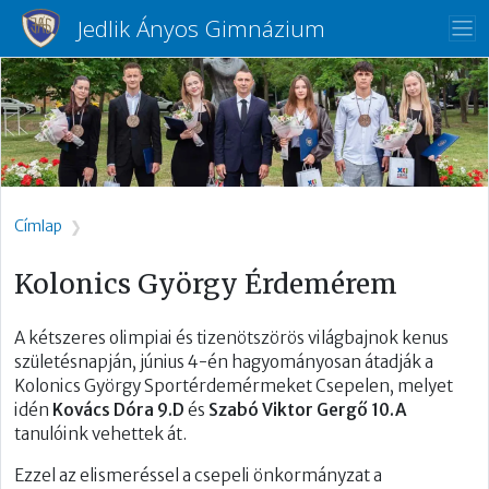
Ugrás a tartalomra
Jedlik Ányos Gimnázium
Morzsa
Címlap
Kolonics György Érdemérem
A kétszeres olimpiai és tizenötszörös világbajnok kenus
születésnapján, június 4-én hagyományosan átadják a
Kolonics György Sportérdemérmeket Csepelen, melyet
idén
Kovács Dóra 9.D
és
Szabó Viktor Gergő 10.A
tanulóink vehettek át.
Ezzel az elismeréssel a csepeli önkormányzat a