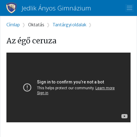
Ugrás a tartalomra
Jedlik Ányos Gimnázium
Morzsa
Címlap
Oktatás
Tantárgyi oldalak
Az égő ceruza