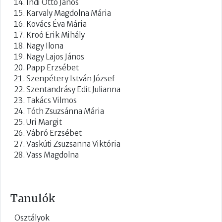
Indi Ottó János
Karvaly Magdolna Mária
Kovács Éva Mária
Kroó Erik Mihály
Nagy Ilona
Nagy Lajos János
Papp Erzsébet
Szenpétery István József
Szentandrásy Edit Julianna
Takács Vilmos
Tóth Zsuzsánna Mária
Uri Margit
Vábró Erzsébet
Vaskúti Zsuzsanna Viktória
Vass Magdolna
Tanulók
Osztályok