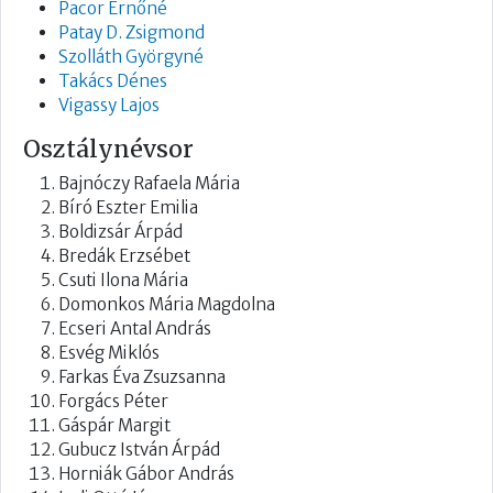
Pacor Ernőné
Patay D. Zsigmond
Szolláth Györgyné
Takács Dénes
Vigassy Lajos
Osztálynévsor
Bajnóczy Rafaela Mária
Bíró Eszter Emilia
Boldizsár Árpád
Bredák Erzsébet
Csuti Ilona Mária
Domonkos Mária Magdolna
Ecseri Antal András
Esvég Miklós
Farkas Éva Zsuzsanna
Forgács Péter
Gáspár Margit
Gubucz István Árpád
Horniák Gábor András