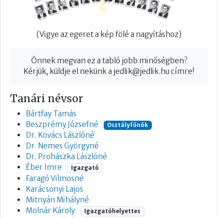
(Vigye az egeret a kép fölé a nagyításhoz)
Önnek megvan ez a tabló jobb minőségben?
Kérjük, küldje el nekünk a
jedlik@jedlik.hu
címre!
Tanári névsor
Bártfay Tamás
Beszprémy Józsefné
Osztályfőnök
Dr. Kovács Lászlóné
Dr. Nemes Györgyné
Dr. Prohászka Lászlóné
Éber Imre
Igazgató
Faragó Vilmosné
Karácsonyi Lajos
Mitnyán Mihályné
Molnár Károly
Igazgatóhelyettes