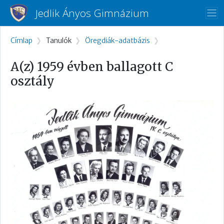
Ugrás a tartalomra
Jedlik Ányos Gimnázium
Morzsa
Címlap
Tanulók
Öregdiák-adatbázis
A(z) 1959 évben ballagott C
osztály