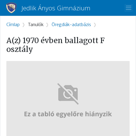
Ugrás a tartalomra
Jedlik Ányos Gimnázium
Morzsa
Címlap
Tanulók
Öregdiák-adatbázis
A(z) 1970 évben ballagott F
osztály