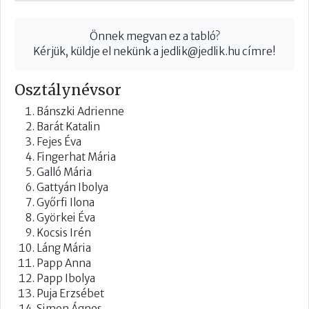
Önnek megvan ez a tabló?
Kérjük, küldje el nekünk a
jedlik@jedlik.hu
címre!
Osztálynévsor
Bánszki Adrienne
Barát Katalin
Fejes Éva
Fingerhat Mária
Galló Mária
Gattyán Ibolya
Győrfi Ilona
Györkei Éva
Kocsis Irén
Láng Mária
Papp Anna
Papp Ibolya
Puja Erzsébet
Simon Ágnes