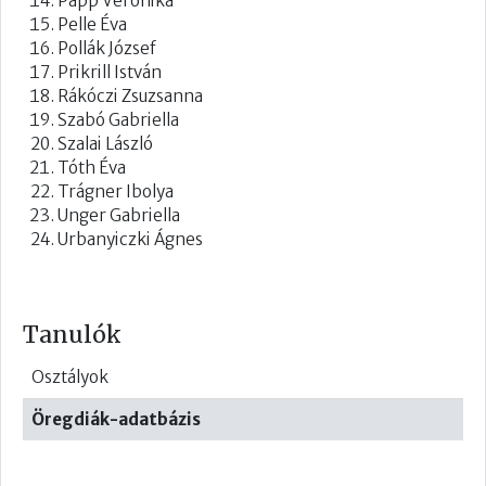
Papp Veronika
Pelle Éva
Pollák József
Prikrill István
Rákóczi Zsuzsanna
Szabó Gabriella
Szalai László
Tóth Éva
Trágner Ibolya
Unger Gabriella
Urbanyiczki Ágnes
Tanulók
Osztályok
Öregdiák-adatbázis