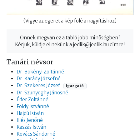
(Vigye az egeret a kép fölé a nagyításhoz)
Önnek megvan ez a tabló jobb minőségben?
Kérjük, küldje el nekünk a
jedlik@jedlik.hu
címre!
Tanári névsor
Dr. Bökényi Zoltánné
Dr. Karády Józsefné
Dr. Szekeres József
Igazgató
Dr. Szunyoghy Jánosné
Éder Zoltánné
Földy Istvánné
Hajdú István
Illés Jenőné
Kaszás István
Kovács Sándorné