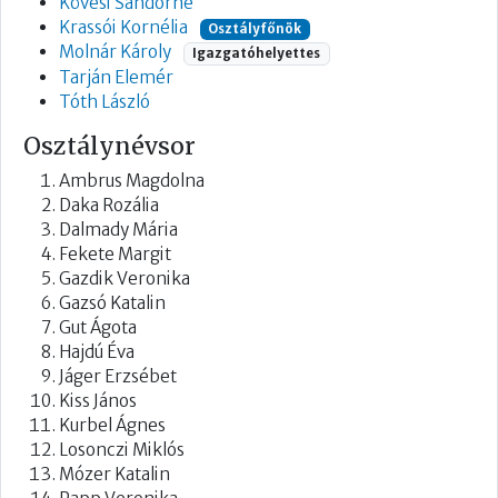
Kövesi Sándorné
Krassói Kornélia
Osztályfőnök
Molnár Károly
Igazgatóhelyettes
Tarján Elemér
Tóth László
Osztálynévsor
Ambrus Magdolna
Daka Rozália
Dalmady Mária
Fekete Margit
Gazdik Veronika
Gazsó Katalin
Gut Ágota
Hajdú Éva
Jáger Erzsébet
Kiss János
Kurbel Ágnes
Losonczi Miklós
Mózer Katalin