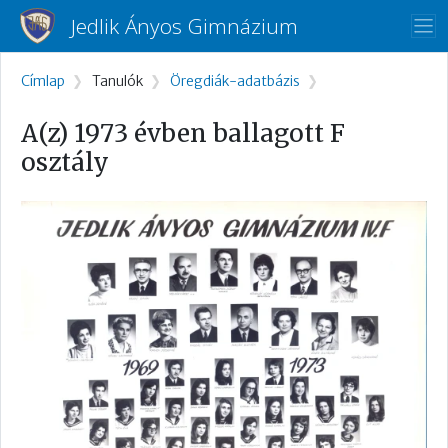
Ugrás a tartalomra
Jedlik Ányos Gimnázium
Morzsa
Címlap
Tanulók
Öregdiák-adatbázis
A(z) 1973 évben ballagott F
osztály