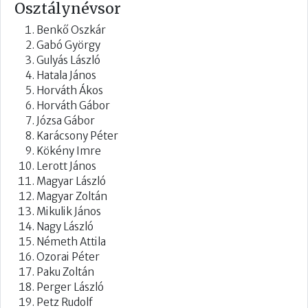
Osztálynévsor
Benkő Oszkár
Gabó György
Gulyás László
Hatala János
Horváth Ákos
Horváth Gábor
Józsa Gábor
Karácsony Péter
Kökény Imre
Lerott János
Magyar László
Magyar Zoltán
Mikulik János
Nagy László
Németh Attila
Ozorai Péter
Paku Zoltán
Perger László
Petz Rudolf