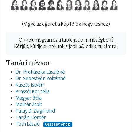
(Vigye az egeret a kép fölé a nagyításhoz)
Önnek megvan ez a tabló jobb minőségben?
Kérjük, küldje el nekünk a
jedlik@jedlik.hu
címre!
Tanári névsor
Dr. Prohászka Lászlóné
Dr. Sebestyén Zoltánné
Kaszás István
Krassói Kornélia
Magyar Béla
Molnár Zsolt
Patay D. Zsigmond
Tarján Elemér
Tóth László
Osztályfőnök