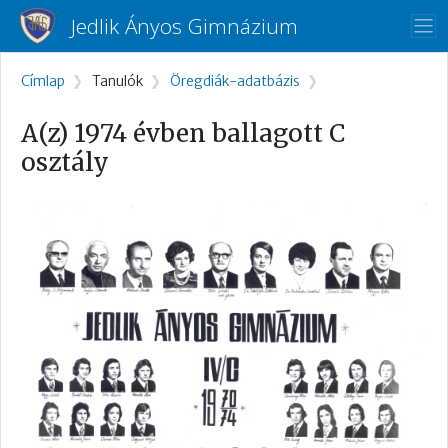
Ugrás a tartalomra
Jedlik Ányos Gimnázium
Morzsa
Címlap
Tanulók
Öregdiák-adatbázis
A(z) 1974 évben ballagott C
osztály