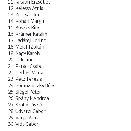
Jakabfi Erzsébet
Kelessy Attila
Kiss Sándor
Kohári Margit
Kovács Rita
Krámer Katalin
Ladányi Lőrinc
Meichl Zoltán
Nagy Károly
Pák János
Parádi Csaba
Pethes Mária
Petz Terézia
Podmaniczky Béla
Slégel Péter
Spányik Andrea
Szabó László
Udvardi Gábor
Varga Attila
Vida Gábor