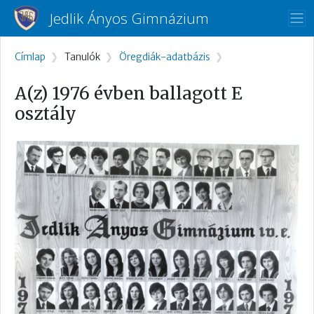
Ugrás a tartalomra
Jedlik Ányos Gimnázium
Morzsa
Címlap
Tanulók
Öregdiák-adatbázis
A(z) 1976 évben ballagott E
osztály