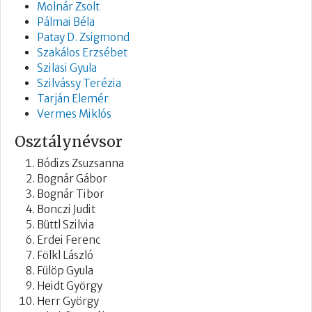
Molnár Zsolt
Pálmai Béla
Patay D. Zsigmond
Szakálos Erzsébet
Szilasi Gyula
Szilvássy Terézia
Tarján Elemér
Vermes Miklós
Osztálynévsor
Bódizs Zsuzsanna
Bognár Gábor
Bognár Tibor
Bonczi Judit
Büttl Szilvia
Erdei Ferenc
Fölkl László
Fülöp Gyula
Heidt György
Herr György