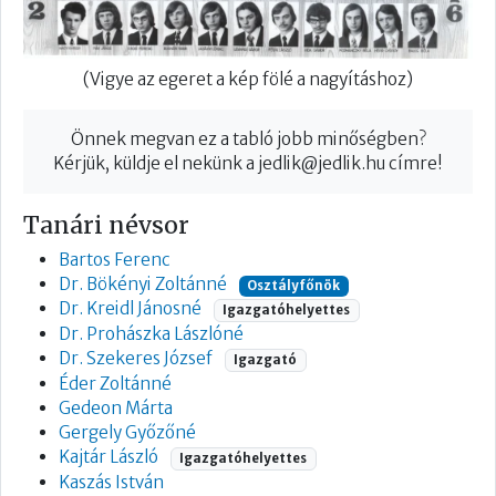
(Vigye az egeret a kép fölé a nagyításhoz)
Önnek megvan ez a tabló jobb minőségben?
Kérjük, küldje el nekünk a
jedlik@jedlik.hu
címre!
Tanári névsor
Bartos Ferenc
Dr. Bökényi Zoltánné
Osztályfőnök
Dr. Kreidl Jánosné
Igazgatóhelyettes
Dr. Prohászka Lászlóné
Dr. Szekeres József
Igazgató
Éder Zoltánné
Gedeon Márta
Gergely Győzőné
Kajtár László
Igazgatóhelyettes
Kaszás István