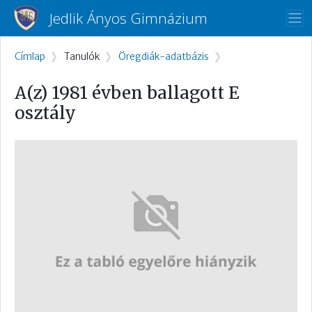
Ugrás a tartalomra
Jedlik Ányos Gimnázium
Morzsa
Címlap
Tanulók
Öregdiák-adatbázis
A(z) 1981 évben ballagott E
osztály