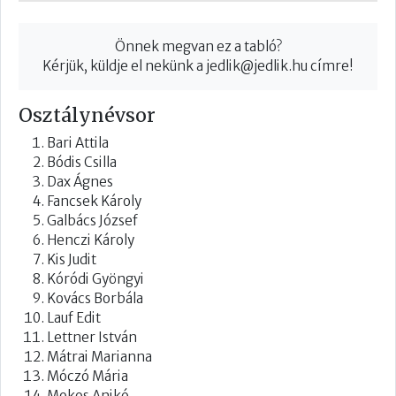
Önnek megvan ez a tabló?
Kérjük, küldje el nekünk a
jedlik@jedlik.hu
címre!
Osztálynévsor
Bari Attila
Bódis Csilla
Dax Ágnes
Fancsek Károly
Galbács József
Henczi Károly
Kis Judit
Kóródi Gyöngyi
Kovács Borbála
Lauf Edit
Lettner István
Mátrai Marianna
Móczó Mária
Mokos Anikó