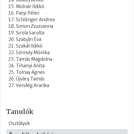
Molnár Ildikó
Patyi Péter
Schilinger Andrea
Simon Zsuzsanna
Sirola Sarolta
Szabján Éva
Szakál Ildikó
Szimuly Mónika
Tamás Magdolna
Tihanyi Anita
Tolnay Ágnes
Újváry Tamás
Vendég Aranka
Tanulók
Osztályok