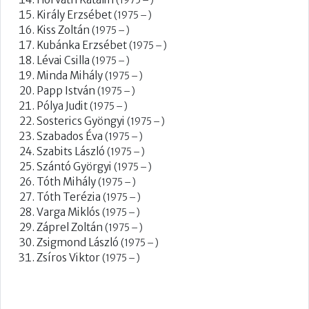
(1975 – )
Király Erzsébet
(1975 – )
Kiss Zoltán
(1975 – )
Kubánka Erzsébet
(1975 – )
Lévai Csilla
(1975 – )
Minda Mihály
(1975 – )
Papp István
(1975 – )
Pólya Judit
(1975 – )
Sosterics Gyöngyi
(1975 – )
Szabados Éva
(1975 – )
Szabits László
(1975 – )
Szántó Györgyi
(1975 – )
Tóth Mihály
(1975 – )
Tóth Terézia
(1975 – )
Varga Miklós
(1975 – )
Záprel Zoltán
(1975 – )
Zsigmond László
(1975 – )
Zsíros Viktor
(1975 – )