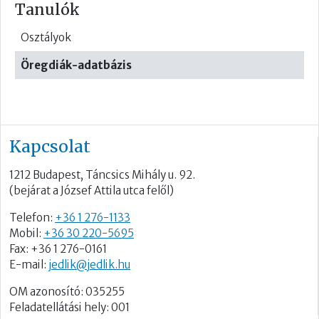
Tanulók
Osztályok
Öregdiák-adatbázis
Kapcsolat
1212 Budapest, Táncsics Mihály u. 92.
(bejárat a József Attila utca felől)
Telefon:
+36 1 276-1133
Mobil:
+36 30 220-5695
Fax: +36 1 276-0161
E-mail:
jedlik@jedlik.hu
OM azonosító: 035255
Feladatellátási hely: 001