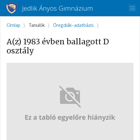
Ugrás a tartalomra
Jedlik Ányos Gimnázium
Morzsa
Címlap
Tanulók
Öregdiák-adatbázis
A(z) 1983 évben ballagott D
osztály