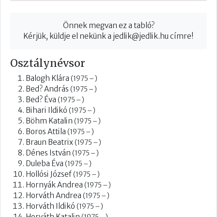
Önnek megvan ez a tabló?
Kérjük, küldje el nekünk a
jedlik@jedlik.hu
címre!
Osztálynévsor
Balogh Klára
(1975 – )
Bed? András
(1975 – )
Bed? Éva
(1975 – )
Bihari Ildikó
(1975 – )
Böhm Katalin
(1975 – )
Boros Attila
(1975 – )
Braun Beatrix
(1975 – )
Dénes István
(1975 – )
Duleba Éva
(1975 – )
Hollósi József
(1975 – )
Hornyák Andrea
(1975 – )
Horváth Andrea
(1975 – )
Horváth Ildikó
(1975 – )
Horváth Katalin