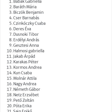
Babák Gabriella
Baráth Mária
Biczók Benjamin
Cser Barnabás
Czinkóczky Csaba
Deres Éva
Dusnoki Tibor
Erdélyi András
Gesztesi Anna
Halmosi gabriella
Jakab Árpád
Karakas Péter
Kormos Andrea
Kun Csaba
Molnár Attila
Nagy Andrea
Németh Gábor
Netz Erzsébet
Pető Zoltán
Póta Erika
Sain Enikő