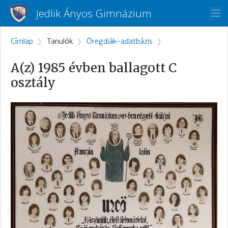
Ugrás a tartalomra
Jedlik Ányos Gimnázium
Morzsa
Címlap
Tanulók
Öregdiák-adatbázis
A(z) 1985 évben ballagott C
osztály