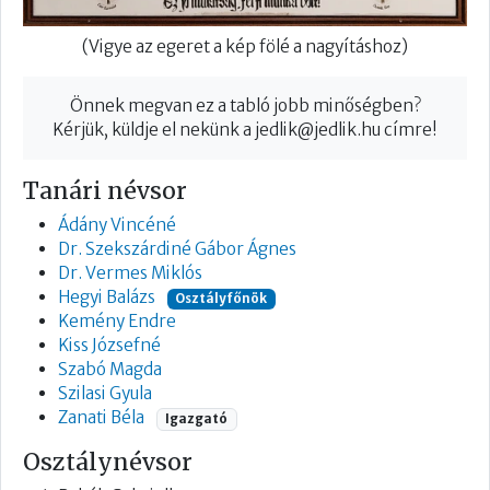
(Vigye az egeret a kép fölé a nagyításhoz)
Önnek megvan ez a tabló jobb minőségben?
Kérjük, küldje el nekünk a
jedlik@jedlik.hu
címre!
Tanári névsor
Ádány Vincéné
Dr. Szekszárdiné Gábor Ágnes
Dr. Vermes Miklós
Hegyi Balázs
Osztályfőnök
Kemény Endre
Kiss Józsefné
Szabó Magda
Szilasi Gyula
Zanati Béla
Igazgató
Osztálynévsor