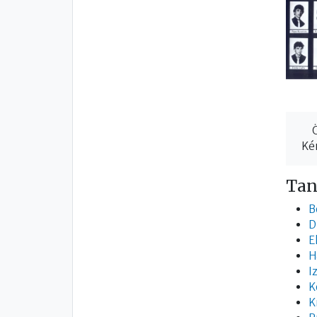
Kér
Tan
B
D
E
H
I
K
K