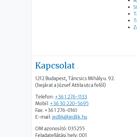
R
S
T
T
Z
Kapcsolat
1212 Budapest, Táncsics Mihály u. 92.
(bejárat a József Attila utca felől)
Telefon:
+36 1 276-1133
Mobil:
+36 30 220-5695
Fax: +36 1 276-0161
E-mail:
jedlik@jedlik.hu
OM azonosító: 035255
Feladatellátási hely: 001