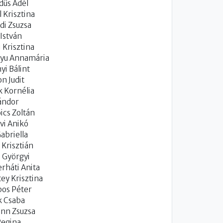
dűs Adél
 Krisztina
di Zsuzsa
 István
i Krisztina
tyu Annamária
yi Bálint
n Judit
 Kornélia
ándor
ics Zoltán
lvi Anikó
abriella
 Krisztián
i Györgyi
rháti Anita
ey Krisztina
os Péter
k Csaba
nn Zsuzsa
Regina