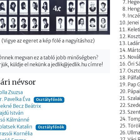
Hege
Hengl
Inczé
Jenei
Kelet
Kosz
(Vigye az egeret a kép fölé a nagyításhoz)
Ladán
Márto
Novák
Önnek megvan ez a tabló jobb minőségben?
Őri S
jük, küldje el nekünk a
jedlik@jedlik.hu
címre!
Oszto
Pálfa
ári névsor
Pap G
Pápai
olla Zsuzsa
Szala
r. Pavelka Éva
Osztályfőnök
Szede
lekné Becz Beátrix
Szent
ajdú István
Tomp
zsó Kálmánné
Törö
olatsek Katalin
Osztályfőnök
Ullma
rassói Kornélia
Vári 