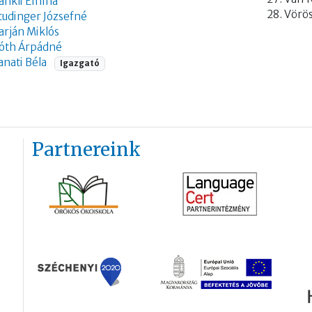
ankli Emma
Vörö
tudinger Józsefné
arján Miklós
óth Árpádné
anati Béla
Igazgató
Partnereink