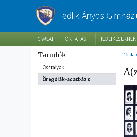
Ugrás a tartalomra
Jedlik Ányos Gimnáz
Főmenü
CÍMLAP
OKTATÁS
JEDLIKESEKNEK
Mo
Tanulók
Címlap
Osztályok
A(z
Öregdiák-adatbázis