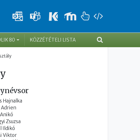
DLIK 80
KÖZZÉTÉTELI LISTA
sztály
ly
lynévsor
s Hajnalka
 Adrien
 Anikó
yi Zsuzsa
l Ildikó
i Viktor