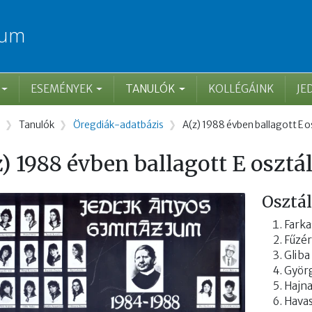
ium
ESEMÉNYEK
TANULÓK
KOLLÉGÁINK
JE
rzsa
Tanulók
Öregdiák-adatbázis
A(z) 1988 évben ballagott E o
) 1988 évben ballagott E osztá
Osztá
Farka
Fűzér
Gliba
Györg
Hajna
Havas