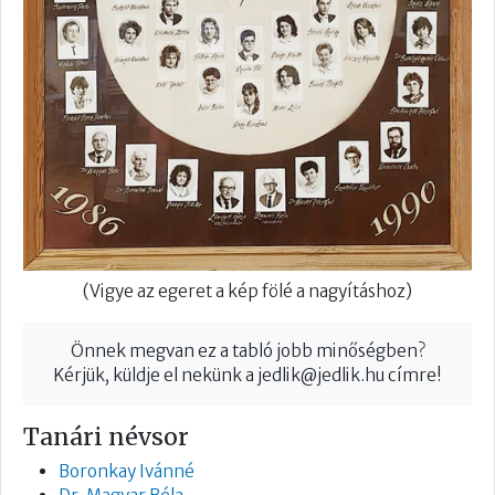
(Vigye az egeret a kép fölé a nagyításhoz)
Önnek megvan ez a tabló jobb minőségben?
Kérjük, küldje el nekünk a
jedlik@jedlik.hu
címre!
Tanári névsor
Boronkay Ivánné