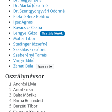
Dr. Magyar Béla
Dr. Markó Józsefné
Dr. Szentgyörgyvári Ödönné
Elekné Becz Beátrix
Igaz Ágnes
Kovacsics Csaba
Lengyel Géza
Osztályfőnök
Mohai Tibor
Studinger Józsefné
Szakálos Erzsébet
Szeberényi Tamás
Varga Ildikó
Zanati Béla
Igazgató
Osztálynévsor
Andrási Lívia
Antal Erika
Balta Mónika
Barna Bernadett
Berzéti Tibor
Csongor Krisztina