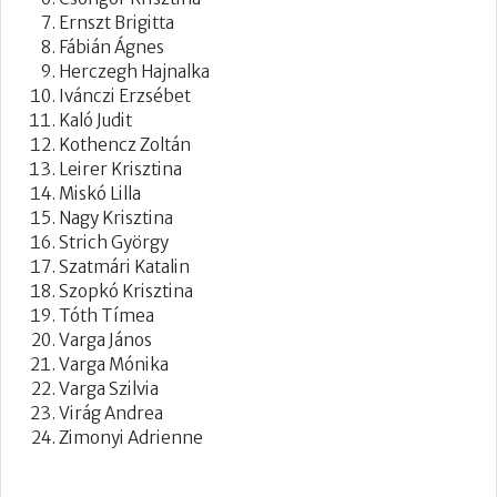
Ernszt Brigitta
Fábián Ágnes
Herczegh Hajnalka
Ivánczi Erzsébet
Kaló Judit
Kothencz Zoltán
Leirer Krisztina
Miskó Lilla
Nagy Krisztina
Strich György
Szatmári Katalin
Szopkó Krisztina
Tóth Tímea
Varga János
Varga Mónika
Varga Szilvia
Virág Andrea
Zimonyi Adrienne