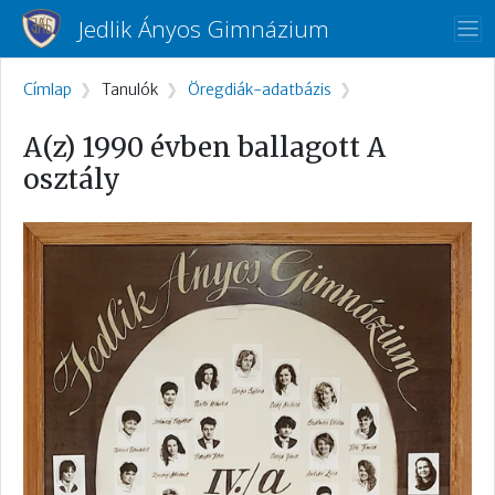
Ugrás a tartalomra
Jedlik Ányos Gimnázium
Morzsa
Címlap
Tanulók
Öregdiák-adatbázis
A(z) 1990 évben ballagott A
osztály