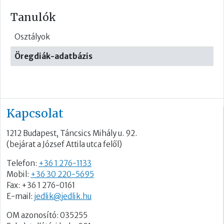
Tanulók
Osztályok
Öregdiák-adatbázis
Kapcsolat
1212 Budapest, Táncsics Mihály u. 92.
(bejárat a József Attila utca felől)
Telefon:
+36 1 276-1133
Mobil:
+36 30 220-5695
Fax: +36 1 276-0161
E-mail:
jedlik@jedlik.hu
OM azonosító: 035255