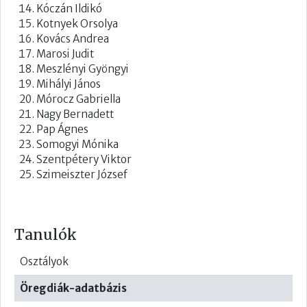
Kóczán Ildikó
Kotnyek Orsolya
Kovács Andrea
Marosi Judit
Meszlényi Gyöngyi
Mihályi János
Mórocz Gabriella
Nagy Bernadett
Pap Ágnes
Somogyi Mónika
Szentpétery Viktor
Szimeiszter József
Tanulók
Osztályok
Öregdiák-adatbázis