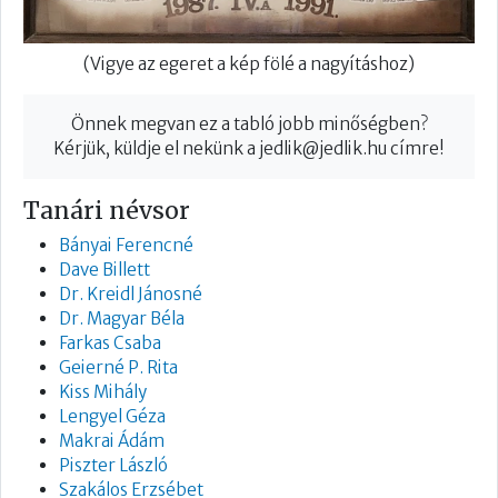
(Vigye az egeret a kép fölé a nagyításhoz)
Önnek megvan ez a tabló jobb minőségben?
Kérjük, küldje el nekünk a
jedlik@jedlik.hu
címre!
Tanári névsor
Bányai Ferencné
Dave Billett
Dr. Kreidl Jánosné
Dr. Magyar Béla
Farkas Csaba
Geierné P. Rita
Kiss Mihály
Lengyel Géza
Makrai Ádám
Piszter László
Szakálos Erzsébet