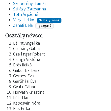
Szeberényi Tamás
Szilágyi Zsuzsánna
Tóth Árpádné
Varga Ildikó
Osztályfőnök
Zanati Béla
Igazgató
Osztálynévsor
Bálint Angelika
Csohány Gábor
Czeilinger Róbert
Czingli Viktória
Erős Ildikó
Gábor Barbara
Gémesi Éva
Gerőházi Éva
Gyulai Gábor
Horváth Krisztina
Iló Ildikó
Kaposvári Nóra
Kiss Erika