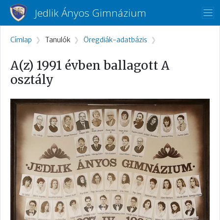
Ugrás a tartalomra
Jedlik Ányos Gimnázium
Morzsa
Címlap
Tanulók
Öregdiák-adatbázis
A(z) 1991 évben ballagott A
osztály