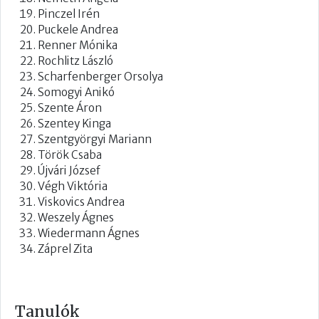
Pinczel Irén
Puckele Andrea
Renner Mónika
Rochlitz László
Scharfenberger Orsolya
Somogyi Anikó
Szente Áron
Szentey Kinga
Szentgyörgyi Mariann
Török Csaba
Újvári József
Végh Viktória
Viskovics Andrea
Weszely Ágnes
Wiedermann Ágnes
Záprel Zita
Tanulók