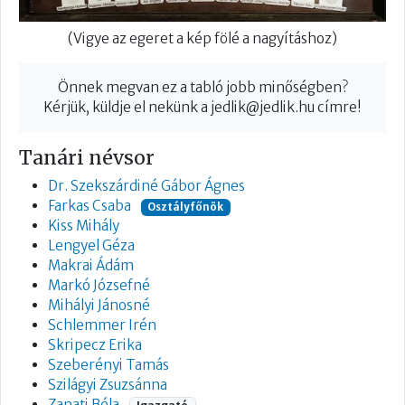
(Vigye az egeret a kép fölé a nagyításhoz)
Önnek megvan ez a tabló jobb minőségben?
Kérjük, küldje el nekünk a
jedlik@jedlik.hu
címre!
Tanári névsor
Dr. Szekszárdiné Gábor Ágnes
Farkas Csaba
Osztályfőnök
Kiss Mihály
Lengyel Géza
Makrai Ádám
Markó Józsefné
Mihályi Jánosné
Schlemmer Irén
Skripecz Erika
Szeberényi Tamás
Szilágyi Zsuzsánna
Zanati Béla