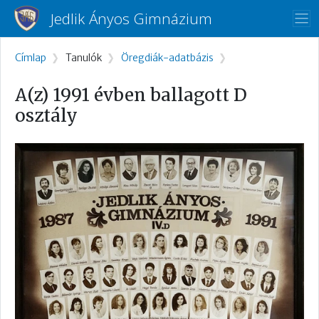
Ugrás a tartalomra
Jedlik Ányos Gimnázium
Morzsa
Címlap
Tanulók
Öregdiák-adatbázis
A(z) 1991 évben ballagott D
osztály