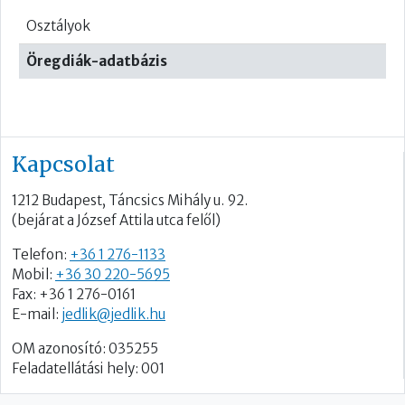
Osztályok
Öregdiák-adatbázis
Kapcsolat
1212 Budapest, Táncsics Mihály u. 92.
(bejárat a József Attila utca felől)
Telefon:
+36 1 276-1133
Mobil:
+36 30 220-5695
Fax: +36 1 276-0161
E-mail:
jedlik@jedlik.hu
OM azonosító: 035255
Feladatellátási hely: 001