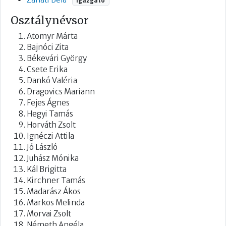
Igazgató
Osztálynévsor
Atomyr Márta
Bajnóci Zita
Békevári György
Csete Erika
Dankó Valéria
Dragovics Mariann
Fejes Ágnes
Hegyi Tamás
Horváth Zsolt
Ignéczi Attila
Jó László
Juhász Mónika
Kál Brigitta
Kirchner Tamás
Madarász Ákos
Markos Melinda
Morvai Zsolt
Németh Angéla