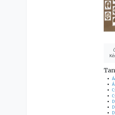
Kér
Tan
Á
Á
C
C
D
D
D