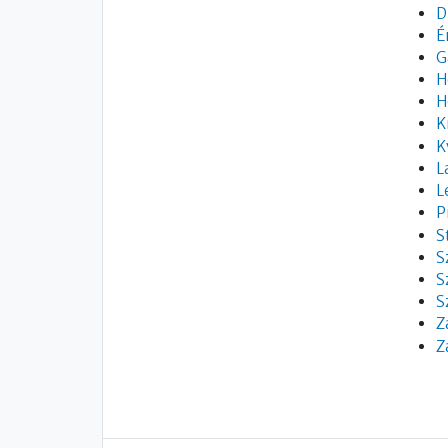
D
É
G
H
H
K
K
L
L
P
S
S
S
S
Z
Z