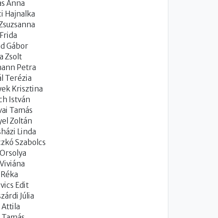
ás Anna
i Hajnalka
 Zsuzsanna
Frida
ed Gábor
a Zsolt
mann Petra
l Terézia
ek Krisztina
ch István
vai Tamás
el Zoltán
házi Linda
zkó Szabolcs
Orsolya
Viviána
 Réka
vics Edit
zárdi Júlia
 Attila
s Tamás