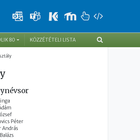
DLIK 80
KÖZZÉTÉTELI LISTA
sztály
ly
lynévsor
Kinga
 Ádám
József
vics Péter
r András
Balázs