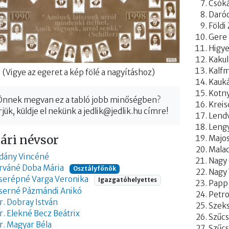
Csók
Daróc
Földi
Gere 
Higy
Kakul
Kalf
(Vigye az egeret a kép fölé a nagyításhoz)
Kauká
Kotny
Önnek megvan ez a tabló jobb minőségben?
Kreis
jük, küldje el nekünk a
jedlik@jedlik.hu
címre!
Lend
Lengy
ári névsor
Majos
Malac
dány Vincéné
Nagy 
rváné Doba Mária
Osztályfőnök
Nagy 
serépné Varga Veronika
Igazgatóhelyettes
Papp
serné Pázmándi Anikó
Petro
r. Dobray István
Szeks
r. Elekné Becz Beátrix
Szűcs
r. Magyar Béla
Szűc