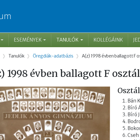
ium
ESEMÉNYEK
TANULÓK
KOLLÉGÁINK
JE
rzsa
Tanulók
Öregdiák-adatbázis
A(z) 1998 évben ballagott F o
) 1998 évben ballagott F osztá
Osztá
Bán 
Bíró
Bíró 
Bodro
Boko
Cseh 