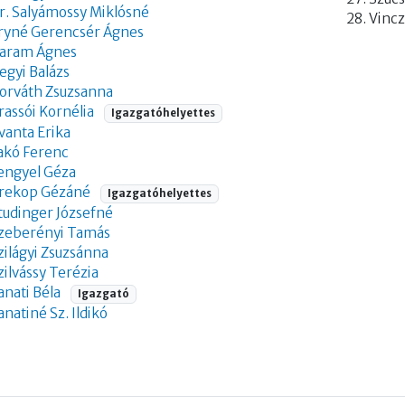
r. Salyámossy Miklósné
Vincz
ryné Gerencsér Ágnes
aram Ágnes
egyi Balázs
orváth Zsuzsanna
rassói Kornélia
Igazgatóhelyettes
vanta Erika
akó Ferenc
engyel Géza
rekop Gézáné
Igazgatóhelyettes
tudinger Józsefné
zeberényi Tamás
zilágyi Zsuzsánna
zilvássy Terézia
anati Béla
Igazgató
anatiné Sz. Ildikó