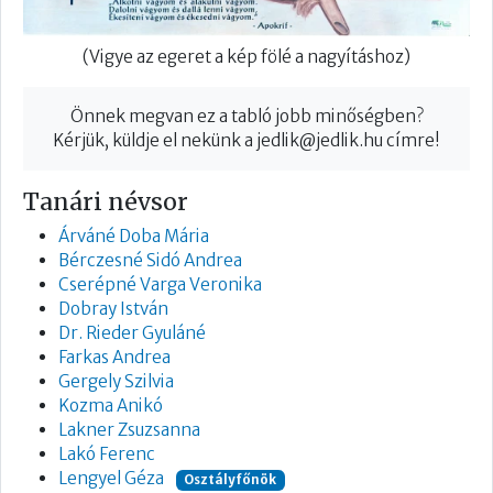
(Vigye az egeret a kép fölé a nagyításhoz)
Önnek megvan ez a tabló jobb minőségben?
Kérjük, küldje el nekünk a
jedlik@jedlik.hu
címre!
Tanári névsor
Árváné Doba Mária
Bérczesné Sidó Andrea
Cserépné Varga Veronika
Dobray István
Dr. Rieder Gyuláné
Farkas Andrea
Gergely Szilvia
Kozma Anikó
Lakner Zsuzsanna
Lakó Ferenc
Lengyel Géza
Osztályfőnök