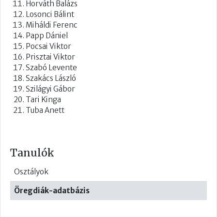
Horváth Balázs
Losonci Bálint
Miháldi Ferenc
Papp Dániel
Pocsai Viktor
Prisztai Viktor
Szabó Levente
Szakács László
Szilágyi Gábor
Tari Kinga
Tuba Anett
Tanulók
Osztályok
Öregdiák-adatbázis