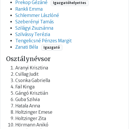
Prekop Gézáné
Igazgatóhelyettes
Rankli Emma
Schlemmer Lászlóné
Szeberényi Tamás
Szilágyi Zsuzsánna
Szilvássy Terézia
Tengelicsné Pénzes Margit
Zanati Béla
Igazgató
Osztálynévsor
Aranyi Krisztina
Csillag Judit
Csonka Gabriella
Fail Kinga
Gángó Krisztián
Guba Szilvia
Hatala Anna
Holtzinger Emese
Holtzinger Zita
Hörmann Anikó