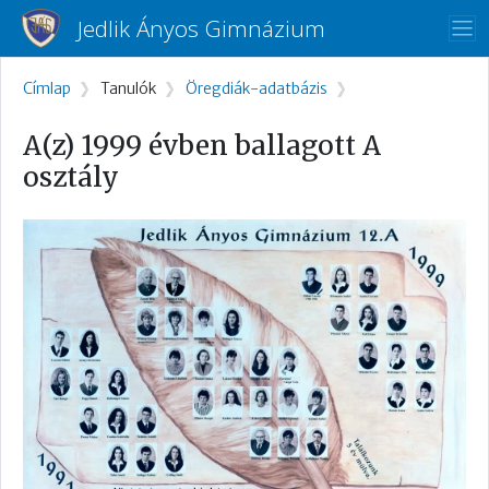
Ugrás a tartalomra
Jedlik Ányos Gimnázium
Morzsa
Címlap
Tanulók
Öregdiák-adatbázis
A(z) 1999 évben ballagott A
osztály