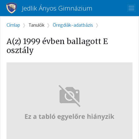
Ugrás a tartalomra
Jedlik Ányos Gimnázium
Morzsa
Címlap
Tanulók
Öregdiák-adatbázis
A(z) 1999 évben ballagott E
osztály