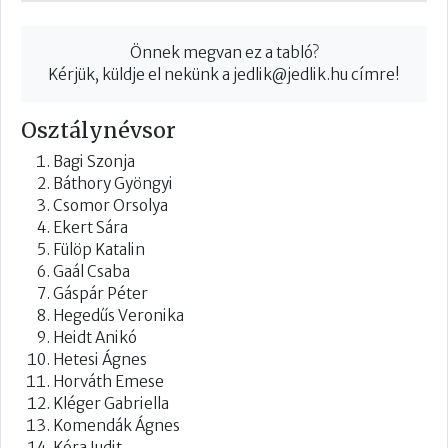
Önnek megvan ez a tabló?
Kérjük, küldje el nekünk a
jedlik@jedlik.hu
címre!
Osztálynévsor
Bagi Szonja
Báthory Gyöngyi
Csomor Orsolya
Ekert Sára
Fülöp Katalin
Gaál Csaba
Gáspár Péter
Hegedűs Veronika
Heidt Anikó
Hetesi Ágnes
Horváth Emese
Kléger Gabriella
Komendák Ágnes
Kóra Judit