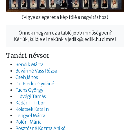
(Vigye az egeret a kép fölé a nagyításhoz)
Önnek megvan ez a tabló jobb minőségben?
Kérjük, küldje el nekünk a
jedlik@jedlik.hu
címre!
Tanári névsor
Bendik Márta
Buváriné Vass Rózsa
Cseh János
Dr. Rieder Gyuláné
Fuchs György
Hidvégi Tamás
Kádár T. Tibor
Kolatsek Katalin
Lengyel Márta
Polóni Mária
Posztósné Kozma Anikó