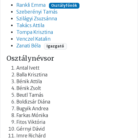
Rankli Emma
Osztályfőnök
Szeberényi Tamás
Szilágyi Zsuzsánna
Takács Attila
Tompa Krisztina
Venczel Katalin
Zanati Béla
Igazgató
Osztálynévsor
Antal Ivett
Balla Krisztina
Bénik Attila
Bénik Zsolt
Beutl Tamás
Boldizsár Diána
Bugyik Andrea
Farkas Mónika
Fitos Viktória
Gérnyi Dávid
Imre Richárd