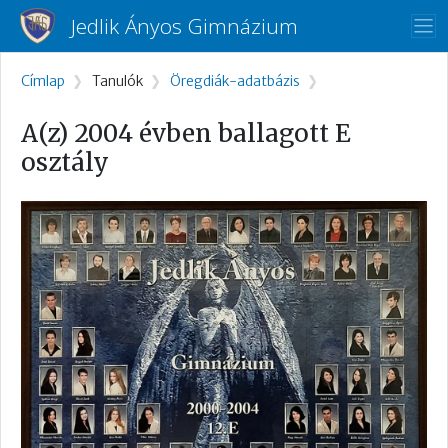
Ugrás a tartalomra
Jedlik Ányos Gimnázium
Morzsa
Címlap
Tanulók
Öregdiák-adatbázis
A(z) 2004 évben ballagott E
osztály