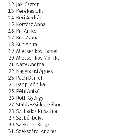
Jáki Eszter
Kerekes Lilla
Kéri András
Kertész Anna
Kill Anikó
Kiss Zsófia
Kun Anita
Mlecsenkov Dániel
Mlecsenkov Mónika
Nagy Andrea
Nagyfalusi Ágnes
Pach Dániel
Papp Mónika
Péhl Anikó
Róth György
Stáhly-Zsideg Gábor
Szabados Krisztina
Szabó Ibolya
Szekeres Kinga
Szekszárdi Andrea