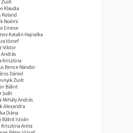
 Zsolt
ki Klaudia
s Roland
ek Noémi
te Emese
nov Katalin Hajnalka
za József
z Viktor
 András
 Krisztina
us Bence Nándor
ros Dániel
snyik Zsolt
or Bálint
r Judit
i Mihály András
k Alexandra
ka Diána
 Bálint István
i Krisztina Anita
res Péter József