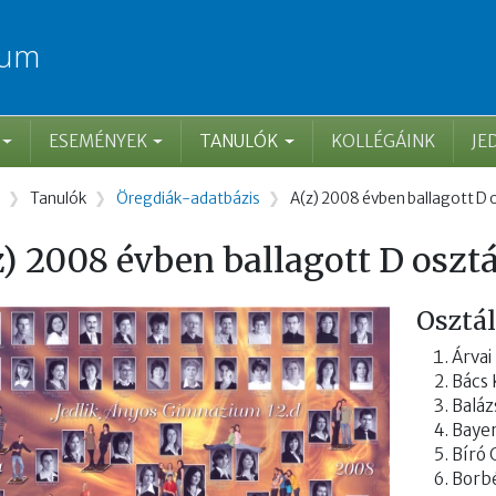
ium
ESEMÉNYEK
TANULÓK
KOLLÉGÁINK
JE
rzsa
Tanulók
Öregdiák-adatbázis
A(z) 2008 évben ballagott D 
z) 2008 évben ballagott D oszt
Osztá
Árvai
Bács 
Baláz
Baye
Bíró
Borbé