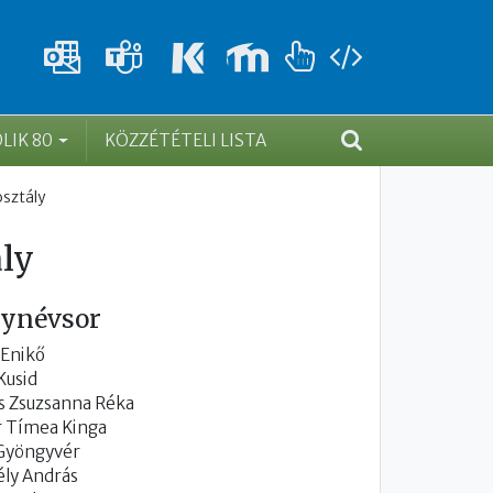
DLIK 80
KÖZZÉTÉTELI LISTA
osztály
ály
lynévsor
 Enikő
Kusid
s Zsuzsanna Réka
r Tímea Kinga
 Gyöngyvér
ly András