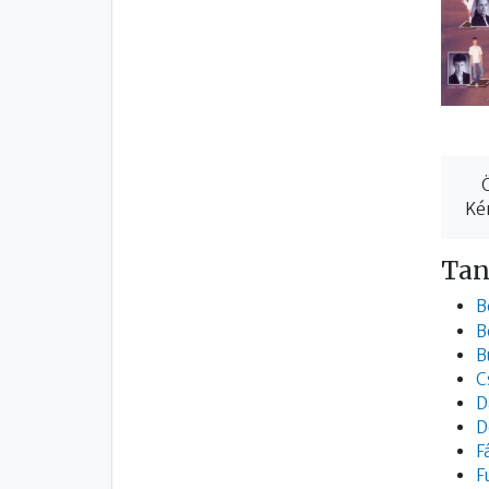
Kér
Tan
B
B
B
C
D
D
F
F