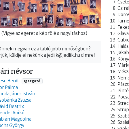
Csete
Czirá
Doro
Farn
Feke
(Vigye az egeret a kép fölé a nagyításhoz)
Glava
Gubic
Halás
Önnek megvan ez a tabló jobb minőségben?
Jakab
jük, küldje el nekünk a
jedlik@jedlik.hu
címre!
Kónya
Márk
ári névsor
Mészá
Neme
ese Benő
Igazgató
Pászt
or Pálma
Pinté
unda János István
Pocsa
sobánka Zsuzsa
Strec
ávid Beatrix
Strup
endel Anikó
Szabó
ábián Magdolna
Szala
uchs György
Szeke