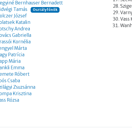
egyiné Bernhauser Bernadett
Szige
idvégi Tamás
Osztályfőnök
Varny
olczer József
Vass 
olatsek Katalin
Wanh
otschy Andrea
ovács Gabriella
rassói Kornélia
engyel Márta
agy Patrícia
app Mária
ankli Emma
emete Róbert
oós Csaba
zilágyi Zsuzsánna
ompa Krisztina
ass Rózsa