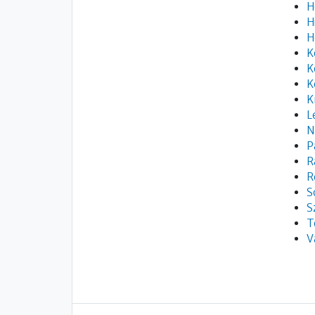
H
H
H
K
K
K
K
L
N
P
R
R
S
S
T
V