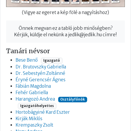
(Vigye az egeret a kép fölé a nagyításhoz)
Önnek megvan ez a tabló jobb minőségben?
Kérjük, küldje el nekünk a
jedlik@jedlik.hu
címre!
Tanári névsor
Bese Benő
Igazgató
Dr. Brutovszky Gabriella
Dr. Sebestyén Zoltánné
Éryné Gerencsér Ágnes
Fábián Magdolna
Fehér Gabriella
Harangozó Andrea
Osztályfőnök
Igazgatóhelyettes
Hortobágyiné Kard Eszter
Kirják Miklós
Krempaszky Zsolt