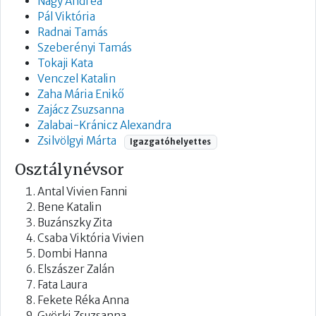
Nagy Andrea
Pál Viktória
Radnai Tamás
Szeberényi Tamás
Tokaji Kata
Venczel Katalin
Zaha Mária Enikő
Zajácz Zsuzsanna
Zalabai-Kránicz Alexandra
Zsilvölgyi Márta
Igazgatóhelyettes
Osztálynévsor
Antal Vivien Fanni
Bene Katalin
Buzánszky Zita
Csaba Viktória Vivien
Dombi Hanna
Elszászer Zalán
Fata Laura
Fekete Réka Anna
Györki Zsuzsanna