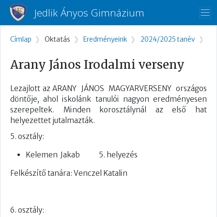
Ugrás a tartalomra
Jedlik Ányos Gimnázium
Morzsa
Címlap
Oktatás
Eredményeink
2024/2025 tanév
Arany János Irodalmi verseny
Lezajlott az ARANY JÁNOS MAGYARVERSENY országos
döntője, ahol iskolánk tanulói nagyon eredményesen
szerepeltek. Minden korosztálynál az első hat
helyezettet jutalmazták.
5. osztály:
Kelemen Jakab 5. helyezés
Felkészítő tanára: Venczel Katalin
6. osztály: