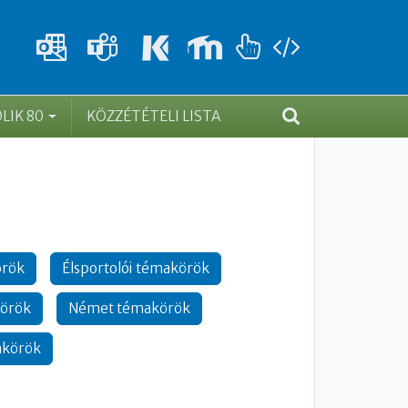
DLIK 80
KÖZZÉTÉTELI LISTA
örök
Élsportolói témakörök
örök
Német témakörök
akörök