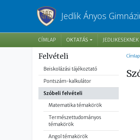
Ugrás a tartalomra
Jedlik Ányos Gimnáz
Főmenü
CÍMLAP
OKTATÁS
JEDLIKESEKNEK
Mo
Felvételi
Címlap
Beiskolázási tájékoztató
Szó
Pontszám-kalkulátor
Szóbeli felvételi
Matematika témakörök
Természettudományos
témakörök
Angol témakörök