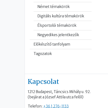
Német témakörök
Digitális kultúra témakörök
Élsportolói témakörök
Negyedikes jelentkezők
Előkészítő tanfolyam
Tagozatok
Kapcsolat
1212 Budapest, Táncsics Mihály u. 92.
(bejárat a József Attila utca felől)
Telefon:
+36 1 276-1133