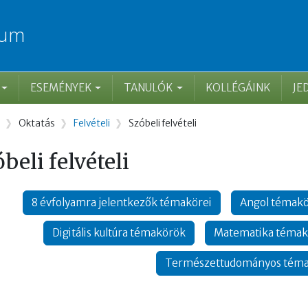
ium
ESEMÉNYEK
TANULÓK
KOLLÉGÁINK
JE
rzsa
Oktatás
Felvételi
Szóbeli felvételi
beli felvételi
8 évfolyamra jelentkezők témakörei
Angol témak
Digitális kultúra témakörök
Matematika témak
Természettudományos tém