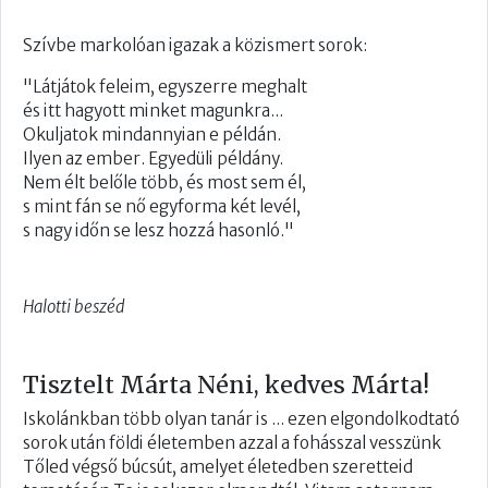
Szívbe markolóan igazak a közismert sorok:
"Látjátok feleim, egyszerre meghalt
és itt hagyott minket magunkra...
Okuljatok mindannyian e példán.
Ilyen az ember. Egyedüli példány.
Nem élt belőle több, és most sem él,
s mint fán se nő egyforma két levél,
s nagy időn se lesz hozzá hasonló."
Halotti beszéd
Tisztelt Márta Néni, kedves Márta!​
Iskolánkban több olyan ta​nár is ... ezen elgondolkodtató
sorok után földi életemben azzal a fohásszal vesszünk
Tőled végső búcsút, amelyet életedben szeretteid