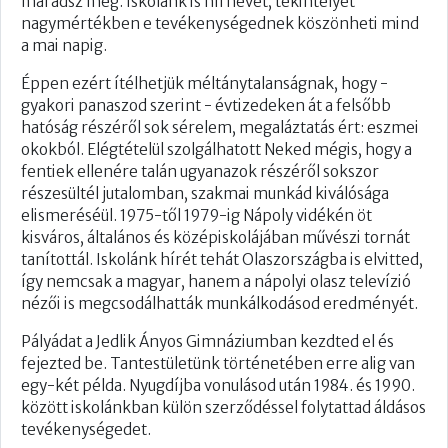
maradsz meg. Iskolánk is hírnevét, tekintélyét
nagymértékben e tevékenységednek köszönheti mind
a mai napig.
Éppen ezért ítélhetjük méltánytalanságnak, hogy -
gyakori panaszod szerint - évtizedeken át a felsőbb
hatóság részéről sok sérelem, megaláztatás ért: eszmei
okokból. Elégtételül s​​zolgálhatott Neked mégis, hogy a
fentiek ellenére talán ugyanazok részéről sokszor
részesültél jutalomban, szakmai munkád kiválósága
elismeréséül. 1975-től 1979-ig Nápoly vidékén öt
kisváros, általános és középiskolájában művészi tornát
tanítottál. Iskolánk hírét tehát Olaszországba is elvitted,
így nemcsak a magyar, hanem a nápolyi olasz televízió
nézői is megcsodálhatták munkálkodásod eredményét.
Pályádat a Jedlik Ányos Gimnáziumban kezdted​ el és
fejezted be. Tantestületünk történetében erre alig van
egy-két példa. Nyugdíjba vonulásod után 1984. és 1990.
között iskolánkban külön szerződéssel folytattad áldásos
tevékenységedet.