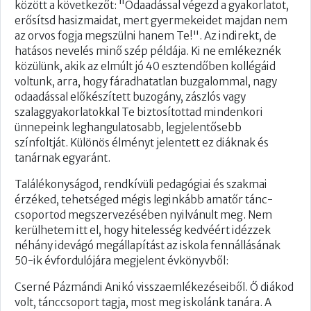
között a következőt: "Odaadással végezd a gyakorlatot,
erősítsd hasizmaidat, mert gyermekeidet majdan nem
az orv​​os fogja megszülni hanem Te!". Az indirekt, de
hatásos nevelés minő szép példája. Ki ne emlékeznék
közülünk, akik az elmúlt jó 40 esztendőben kollégáid
voltunk, arra, hogy fáradhatatlan buzgalommal, nagy
odaadással előkészített buzogány, zászlós vagy
szalaggyakorlatokkal Te biztosítottad mindenkori
ünnepeink leghangulatosabb, legjelentősebb
színfoltját. Különös élményt jelentett ez diáknak és
tanárnak egyaránt.
Találékonyságod, rendkívüli pedagógiai és​​​ szakmai
érzéked, tehetséged mégis leginkább amatőr tánc-
csoportod megszervezésében nyilvánult meg. Nem
kerülhetem itt el, hogy hitelesség kedvéért idézzek
néhány idevágó megállapítást az iskola fennállásának
50-ik évfordulójára megjelent évkönyvből:
Cserné Pázmándi Anikó visszaemlékezéseiből. Ő diákod
volt, tánccsoport tagja, most meg iskolánk tanára. A