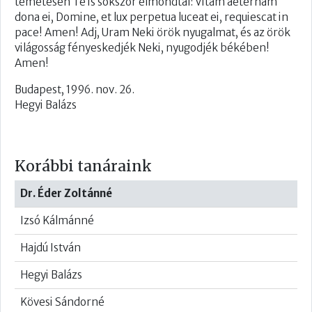
temetésén Te is sokszor elmondtál: Vitam aeternam
dona ei, Domine, et lux perpetua luceat ei, requiescat in
pace! Amen! Adj, Uram Neki örök nyugalmat, és az örök
világosság fényeskedjék Neki, nyugodjék békében!
Amen!
Budapest, 199​​6. nov. 26.
Hegyi Balázs​
Korábbi tanáraink
Dr. Éder Zoltánné
Izsó Kálmánné
Hajdú István
Hegyi Balázs
Kövesi Sándorné