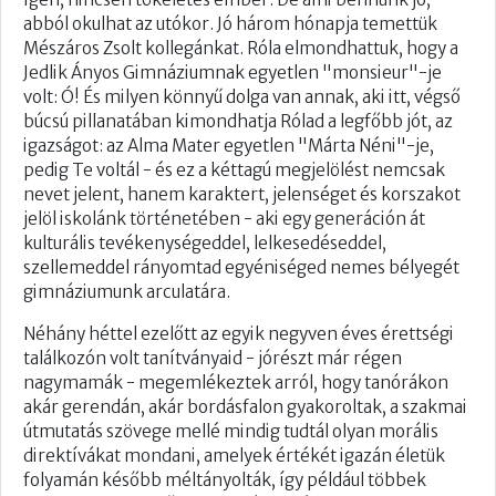
abból okulhat az utókor. Jó három hónapja temettük
Mészáros Zsolt kollegánkat. Róla elmondhattuk, hogy a
Je​​dlik Ányos Gimnáziumnak egyetlen "monsieur"-je
volt: Ó! És milyen könnyű dolga van annak, aki itt, végső
búcsú pillanatában kimondhatja Rólad a legfőbb jót, az
igazságot: az Alma Mater egyetlen "Márta Néni"-je,
pedig Te voltál - és ez a kéttagú megjelölést nemcsak
nevet jelent, hanem karaktert, jelenséget és korszakot
jelöl iskolánk történetében - aki egy generáción át
kulturális tevékenységeddel, lelkesedéseddel,
szellemeddel rányomtad egyéniséged nemes bélyegét
gimnáziumunk arculatára.
Néhány héttel ezelőtt az egyik negyven éves érettségi
találkozón volt tanítványaid - jórészt már régen
nagymamák - megemlékeztek arról, hogy tanórákon
akár gerendán, akár bordásfalon gyakoroltak, a szakmai
útmutatás szövege mellé mindig tudtál olyan morális
direktívákat mondani, amelyek értékét igazán életük
folyamán később méltányolták, így például többek