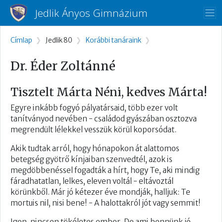
Ugrás a tartalomra
Jedlik Ányos Gimnázium
Morzsa
Címlap
Jedlik 80
Korábbi tanáraink
Dr. Éder Zoltánné
Tisztelt Márta Néni, kedves Márta!
Egyre inkább fogyó pályatársaid, több ezer volt
tanítványod nevében - családod gyászában osztozva
megrendült lélekkel vesszük körül koporsódat.​​
Akik tudtak arról, hogy hónapokon át alattomos
betegség gyötrő kínjaiban szenvedtél, azok is
megdöbbenéssel fogadták a hírt, hogy Te, aki mindig
fáradhatatlan,​ lelkes, eleven voltál - eltávoztál
körünkből. Már jó kétezer éve mondják, halljuk: Te
mortuis nil, nisi bene! - A halottakról jót vagy semmit!
Igen, nincsen tökéletes ember. De ami bennünk jó,